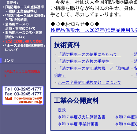
今後も、社団法人全国消防機器協会傘
ご指導を賜りながら国民の生命、身体
手として、尽力してまいります。
◆◇◆お知らせ◆◇◆
検定品保形ホース2027年(検定品使用
技術資料
・
「消防用ホースの使用にあたって」
・
・
「消防用ホース点検の重要性」
・
・
「消防用ホース耐圧試験機」と「取扱説
・
※朱記項目には新着情報あ
明書」
・
り
・
ホース全長耐圧試験要領」について
工業会公開資料
・
定款
・
令和７年度収支決算報告書
・
令和７年度
・
令和８年度 事業計画書
・
令和８年度