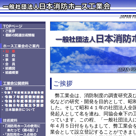
ご挨拶
弊工業会は、消防制度の調査研究及び
化などの研究・開発を目的として、昭
した。そして昭和４１年の社団法人全
発起人として名を連ね、同協会傘下の
っています。この程、「一般社団法人
年４月５日付をもちまして、弊工業会
業会として設立登記することができま